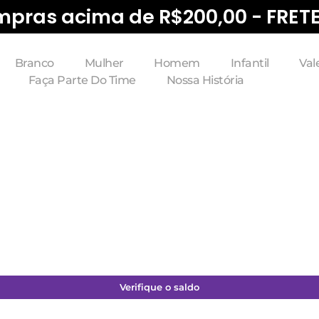
pras acima de R$200,00 - FRET
Branco
Mulher
Homem
Infantil
Val
Faça Parte Do Time
Nossa História
Verifique o saldo