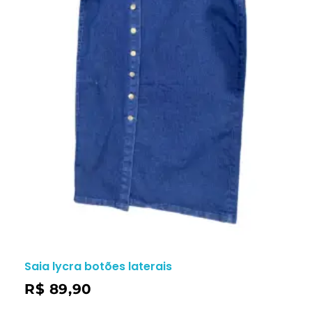
Saia lycra botões laterais
R$
89,90